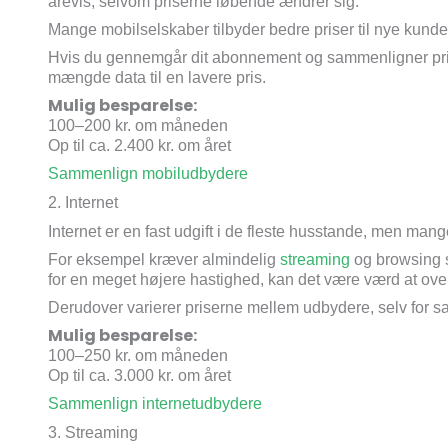
årevis, selvom priserne løbende ændrer sig.
Mange mobilselskaber tilbyder bedre priser til nye kunder
Hvis du gennemgår dit abonnement og sammenligner pri
mængde data til en lavere pris.
Mulig besparelse:
100–200 kr. om måneden
Op til ca. 2.400 kr. om året
Sammenlign mobiludbydere
2. Internet
Internet er en fast udgift i de fleste husstande, men mange
For eksempel kræver almindelig
streaming
og browsing s
for en meget højere hastighed, kan det være værd at overv
Derudover varierer priserne mellem udbydere, selv for 
Mulig besparelse:
100–250 kr. om måneden
Op til ca. 3.000 kr. om året
Sammenlign internetudbydere
3. Streaming