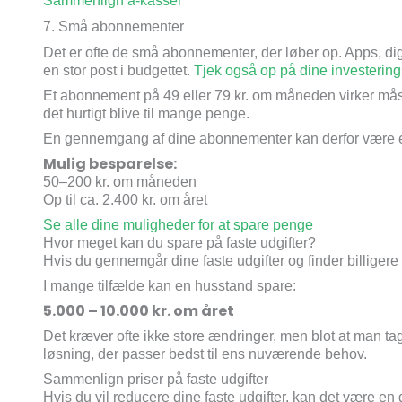
Sammenlign a-kasser
7. Små abonnementer
Det er ofte de små abonnementer, der løber op. Apps, di
en stor post i budgettet.
Tjek også op på dine investering
Et abonnement på 49 eller 79 kr. om måneden virker måsk
det hurtigt blive til mange penge.
En gennemgang af dine abonnementer kan derfor være en
Mulig besparelse:
50–200 kr. om måneden
Op til ca. 2.400 kr. om året
Se alle dine muligheder for at spare penge
Hvor meget kan du spare på faste udgifter?
Hvis du gennemgår dine faste udgifter og finder billigere 
I mange tilfælde kan en husstand spare:
5.000 – 10.000 kr. om året
Det kræver ofte ikke store ændringer, men blot at man tag
løsning, der passer bedst til ens nuværende behov.
Sammenlign priser på faste udgifter
Hvis du vil reducere dine faste udgifter, kan det være en