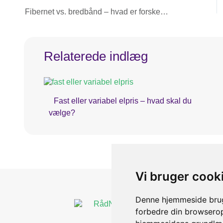
Fibernet vs. bredbånd – hvad er forskellen?
Relaterede indlæg
Fast eller variabel elpris – hvad skal du
vælge?
Vi bruger cook
Denne hjemmeside bruge
forbedre din browserop