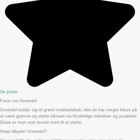
Se priser
Facts om Greentel
Greentel kalder sig et grønt mobilselskab, idet de har meget fokus på
at være grønne og støtte klimaet via forskellige initiativer og projekter.
Disse er man som kunde med til at støtte.
Hvad tilbyder Greentel?