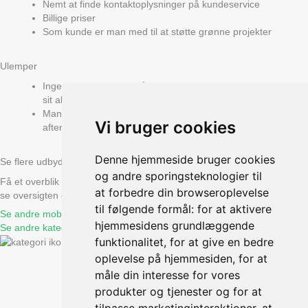
Nemt at finde kontaktoplysninger på kundeservice
Billige priser
Som kunde er man med til at støtte grønne projekter
Ulemper
Ingen mulighed for at få streaming eller underholdning med i
sit abonnement
Man kan ikke ringe til kundeservice i weekenden eller om
Vi bruger cookies
aftenen på hverdage
Denne hjemmeside bruger cookies
Se flere udbydere
og andre sporingsteknologier til
Få et overblik over de bedste og mest populære mobilselskaber eller
at forbedre din browseroplevelse
se oversigten over alle
kategorier
.
til følgende formål:
for at aktivere
Se andre mobilselskaber
hjemmesidens grundlæggende
Se andre kategorier
funktionalitet
,
for at give en bedre
oplevelse på hjemmesiden
,
for at
måle din interesse for vores
produkter og tjenester og for at